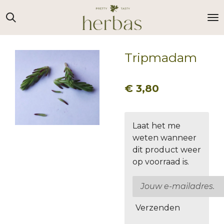
Ga
direct
naar
de
Tripmadam
hoofdinhoud
€ 3,80
Laat het me
weten wanneer
dit product weer
op voorraad is.
Verzenden