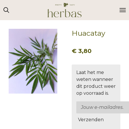
Ga
direct
naar
de
Huacatay
hoofdinhoud
€ 3,80
Laat het me
weten wanneer
dit product weer
op voorraad is.
Verzenden