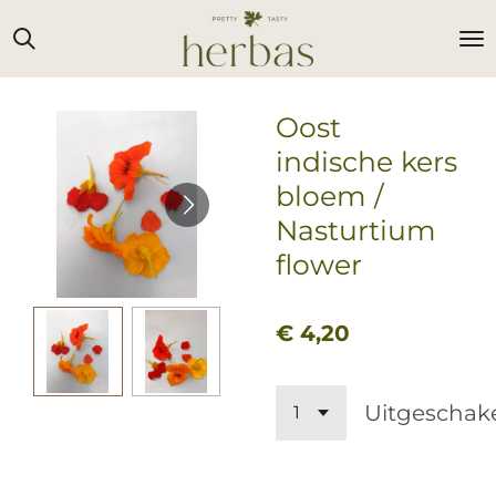
Ga
direct
naar
de
Oost
hoofdinhoud
indische kers
bloem /
Nasturtium
flower
€ 4,20
Uitgeschak