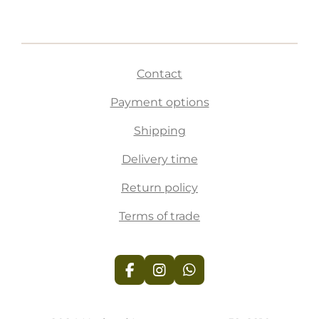
Contact
Payment options
Shipping
Delivery time
Return policy
Terms of trade
F
I
W
a
n
h
c
s
a
e
t
t