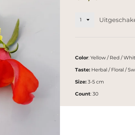
Uitgeschak
Color
: Yellow / Red / Whi
Taste:
Herbal / Floral / S
Size:
3-5
cm
Count
:
30