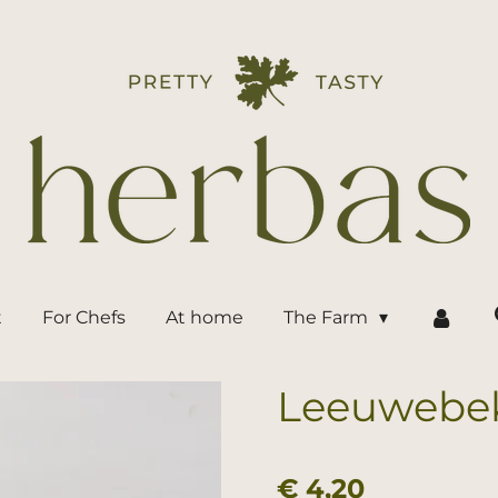
t
For Chefs
At home
The Farm
Leeuwebek
€ 4,20