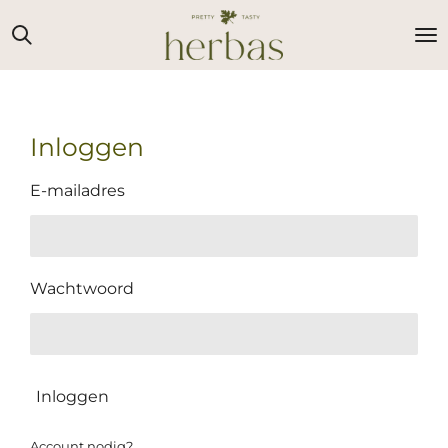
Ga
direct
naar
de
hoofdinhoud
Inloggen
E-mailadres
Wachtwoord
Inloggen
Account nodig?