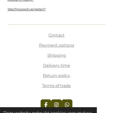
Wachtwoord vergeten?
Contact
Payment options
Shipping
Delivery time
Return policy
Terms of trade
F
I
W
a
n
h
Deze website gebruikt cookies voor analyse-